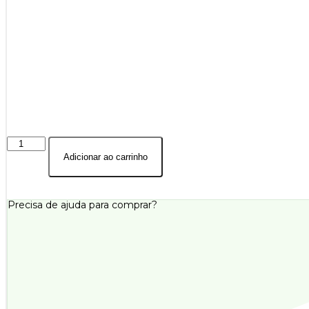
Janela
Veneziana
Adicionar ao carrinho
Preta
De
Aço
Grade
Precisa de ajuda para comprar?
Mosaico
6
Folhas
-
Riobras
aço
pronto
quantidade