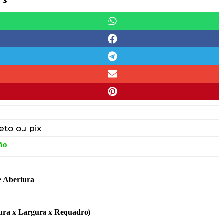
eto ou pix
ão
e Abertura
tura x Largura x Requadro)