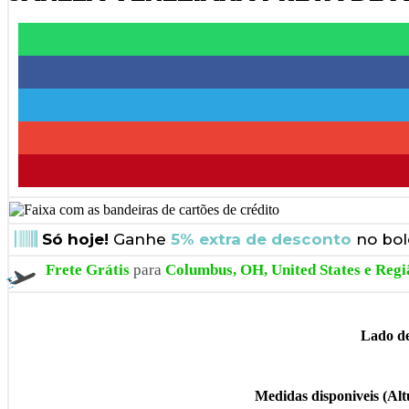
Só hoje!
Ganhe
5% extra de desconto
no bol
Frete Grátis
para
Columbus, OH, United States e Regi
Lado d
Medidas disponiveis (Al